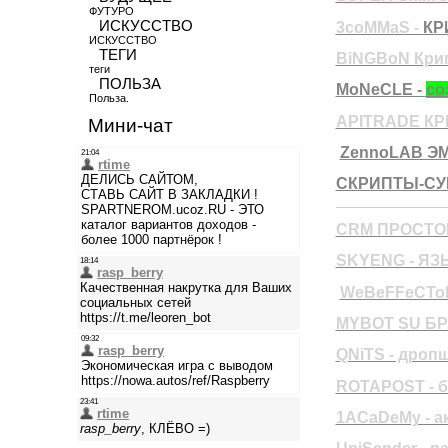
ФУТУРО
ИСКУССТВО
3coMMaS -
КР
ИСКУССТВО
ТЕГИ
BiNGBoN Кри
теги
ПОЛЬЗА
MoNeCLE -
со
Польза.
APITRADE К
Мини-чат
ZennoLAB Э
СКРИПТЫ-СУ
CRM ПРОСТО
SKYENG - ЯЗЫ
WeBeFFeCTo
MYBOT SU Б
QNiTS - дроп
ROTAPOST - 
1ACaDeMy - а