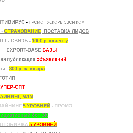
AB
АНТИВИРУС
-
ПРОМО - УСКОРЬ СВОЙ КОМП
E
-
СТРАХОВАНИЕ
, ПОСТАВКА ЛИДОВ
MTT
- СВЯЗЬ -
1000 р. клиенту
EXPORT-BASE
БАЗЫ
ая публикация
объявлений
ёты
-
300 р. за юзера
ГОТИП
УПЕР-ОПТ
МАЙНИНГ, МЛМ
МАЙНИНГ
5 УРОВНЕЙ
- ПРОМО
ициативный бот ВК
ИПТОБИРЖА
5 УРОВНЕЙ