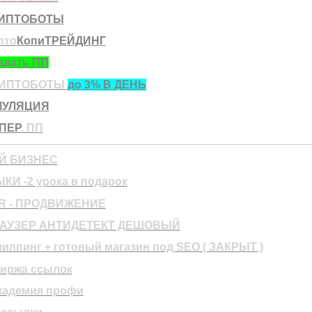
ИПТОБОТЫ
пто
КопиТРЕЙДИНГ
здать ПП
РИПТОБОТЫ
до 3% В ДЕНЬ
МУЛЯЦИЯ
ПЕР
. ПП
Й БИЗНЕС
КИ -2 урока в подарок
R - ПРОДВИЖЕНИЕ
РАУЗЕР АНТИДЕТЕКТ ДЕШОВЫЙ
шиппинг + готовый магазин под SEO ( ЗАКРЫТ )
биржа ссылок
кадемия профи