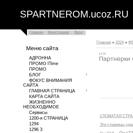
SPARTNEROM.ucoz.RU
Главная
Регистрация
Вход
Главная
»
2024
»
Ф
Меню сайта
14:16
Партнерки 
АДРОННА
ПРОМО ITime
ПРОМО
БЛОГ
ФОКУС ВНИМАНИЯ
САЙТА
ГЛАВНАЯ СТРАНИЦА
КАРТА САЙТА
ЖИЗНЕННО
НЕОБХОДИМОЕ
Сервисы
СЛОМАТАЯ СТРА
1200-я СТРАНИЦА
1294
Эти страницы удал
1296 З