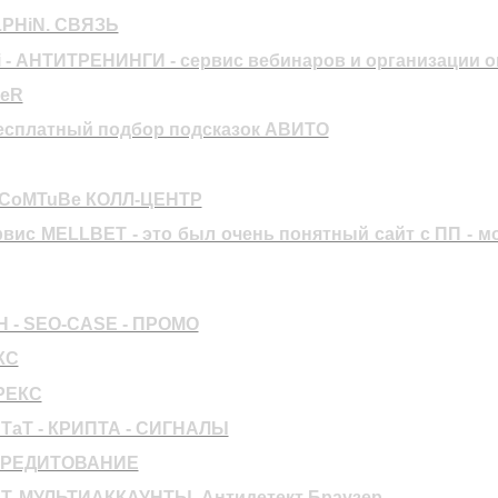
LPHiN. СВЯЗЬ
 - АНТИТРЕНИНГИ - сервис вебинаров и организации 
SeR
есплатный подбор подсказок АВИТО
. CoMTuBe КОЛЛ-ЦЕНТР
вис MELLBET - это был очень понятный сайт с ПП - м
 - SEO-CASE - ПРОМО
КС
ОРЕКС
ТаТ - КРИПТА - СИГНАЛЫ
 КРЕДИТОВАНИЕ
T, МУЛЬТИАККАУНТЫ, Антидетект Браузер.