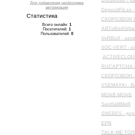
UniSender - р
Для добавления необходима
авторизация
DepositFiLe
Статистика
СКОРОЗВОН 
Всего онлайн:
1
АВТoВебОфис 
Посетителей:
1
Пользователей:
0
VeRBoX - захв
SOC-VERT - о
ACTiVECLOU
RUCAPTCHA 
СКОРОЗВОН 
VSEMAYKi - 
MOAB МОАБ
SeoHaMMeR
SNEBES - дор
EPN
TALK-ME ТОЛ