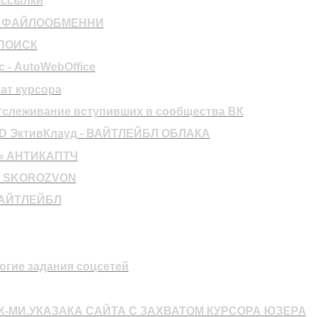
ассылки
s - ФАЙЛООБМЕННИ
ПОИСК
- AutoWebOffice
ат курсора
тслеживание вступивших в сообщества ВК
D ЭктивКлауд - ВАЙТЛЕЙБЛ ОБЛАКА
= АНТИКАПТЧ
- SKOROZVON
ВАЙТЛЕЙБЛ
огие задания соцсетей
К-МИ.УКАЗАКА САЙТА С ЗАХВАТОМ КУРСОРА ЮЗЕРА