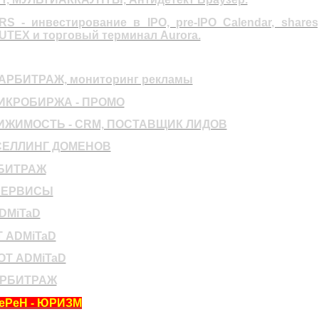
S - инвестирование в IPO, pre-IPO Calendar, shares
UTEX и торговый терминал Aurora.
 АРБИТРАЖ, мониторинг рекламы
ИКРОБИРЖА - ПРОМО
ИЖИМОСТЬ - CRM, ПОСТАВЩИК ЛИДОВ
СЕЛЛИНГ ДОМЕНОВ
БИТРАЖ
СЕРВИСЫ
ADMiTaD
Т ADMiTaD
ОТ ADMiTaD
АРБИТРАЖ
еРеН - ЮРИЗМ