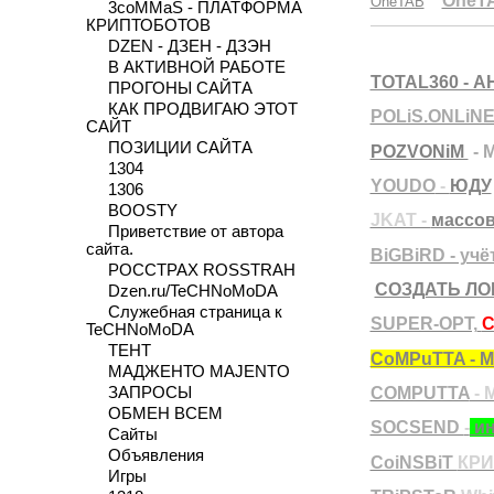
OneT
OneTAB
3coMMaS - ПЛАТФОРМА
КРИПТОБОТОВ
DZEN - ДЗЕН - ДЗЭН
В АКТИВНОЙ РАБОТЕ
TOTAL360 - 
ПРОГОНЫ САЙТА
КАК ПРОДВИГАЮ ЭТОТ
POLiS.ONLiN
САЙТ
ПОЗИЦИИ САЙТА
POZVONiM
- 
1304
YOUDO
-
ЮДУ
1306
BOOSTY
JKAT -
массов
Приветствие от автора
сайта.
BiGBiRD - уч
РОССТРАХ ROSSTRAH
СОЗДАТЬ ЛО
Dzen.ru/TeCHNoMoDA
Служебная страница к
SUPER-OPT,
С
TeCHNoMoDA
ТЕНТ
CoMPuTTA - 
МАДЖЕНТО MAJENTO
COMPUTTA
- 
ЗАПРОСЫ
ОБМЕН ВСЕМ
SOCSEND
-
ин
Сайты
Объявления
CoiNSBiT
КР
Игры