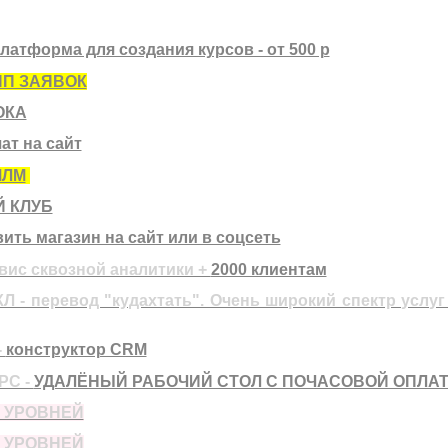
латформа для создания курсов - от 500 р
ПП ЗАЯВОК
ОКА
ат на сайт
МЛМ
 КЛУБ
ить магазин на сайт или в соцсеть
рвис сквозной аналитики +
2000 клиентам
Л - перевод "кудахтать". Очень широкий спектр услу
-
конструктор CRM
PC -
УДАЛЁНЫЙ РАБОЧИЙ СТОЛ С ПОЧАСОВОЙ ОПЛА
5 УРОВНЕЙ
5 УРОВНЕЙ