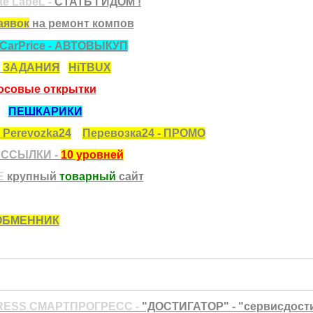
te LabeL -
СТАТЬ ГИДОМ !
аявок
на ремонт компов
CarPrice - АВТОВЫКУП
-
ЗАДАНИЯ
HiTBUX
осовые открытки
ПЕШКАРИКИ
 Perevozka24
Перевозка24 - ПРОМО
АССЫЛКИ -
10 уровней
E
крупный
товарный
сайт
ОБМЕННИК
ESS СМАРТПРОГРЕСС -
"ДОСТИГАТОР" - "сервисдост