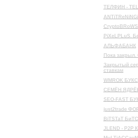
ТЕЛФИН - TE
ANTiTReNiNGi
CryptoBRoW
PiXeLPLuS. Б
АЛЬФАБАНК
Пока закрыл
Закрытый сер
ставкам
WMROK БУКС
СЕМЁН ЯДРЁН
SEO-FAST БУ
just2trade Ф
BiTSTaT БиТС
JLEND - P2P
MuLTiACCauN