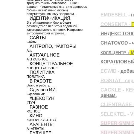
тридцати тысяч символов. - Ещё
вариант - отдельные статьи с запросом
"обмен всем" или с любым
сопутствующим ему запросом.
EMDESELL -
п
ИДЕНТИФИКАЦИЯ.
В этой категории блога будет
CONSENTA -
размещаться всё что к подобной
категории можно отнести. Например:
ЯНДЕКС ТОЛ
антропометрия и прочее.
САЙТЫ
Сайты.
CHATOVOD - ч
АНТРОПО, ФАКТОРЫ
АФ.
КОЛЛ-ЦЕНТР +
АКТУАЛЬНОЕ
АКТУАЛЬНОЕ
КОРАЛЛОВЫЙ
КОНЦЕПТУАЛЬНОЕ
КОНЦЕПТУАЛЬНОЕ
ECWID -
добав
ПОЛИТИКА
ПОЛИТИКА
ROiSTAT - се
В РАБОТЕ
Взято в работу.
Сделано ИИ.
CACKLE - КЕК
Сделано ИИ.
ценам.
#ЩЕКОТУН
#ТУН
CLiENTBASE 
РАЗНОЕ
РАЗНОЕ
SELEKTEL - V
КИНО
КИНОИСКУССТВО
SUPER-SMM 
AI-АГЕНТЫ
AI-АГЕНТЫ
SUPER-SMM 
БУДУЩЕЕ