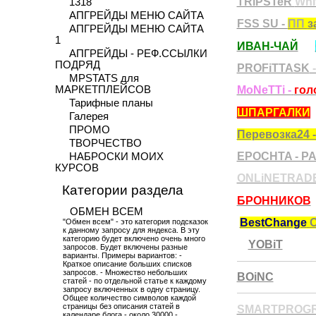
TRiPSTeR
Whi
1318
АПГРЕЙДЫ МЕНЮ САЙТА
FSS SU -
ПП
з
АПГРЕЙДЫ МЕНЮ САЙТА
1
ИВАН-ЧАЙ
АПГРЕЙДЫ - РЕФ.ССЫЛКИ
ПОДРЯД
PROFiTTASK
MPSTATS для
МАРКЕТПЛЕЙСОВ
MoNeTTi -
гол
Тарифные планы
ШПАРГАЛКИ
Галерея
ПРОМО
Перевозка24 -
ТВОРЧЕСТВО
EPOCHTA - Р
НАБРОСКИ МОИХ
КУРСОВ
ONLiNETRAD
Категории раздела
БРОННИКОВ
ОБМЕН ВСЕМ
BestChange
"Обмен всем" - это категория подсказок
к данному запросу для яндекса. В эту
категорию будет включено очень много
YOBiT
запросов. Будет включены разные
варианты. Примеры вариантов: -
Краткое описание больших списков
запросов. - Множество небольших
BOiNC
статей - по отдельной статье к каждому
запросу включенных в одну страницу.
Общее количество символов каждой
страницы без описания статей в
SMARTPROGR
календаре блога - около 30000 -