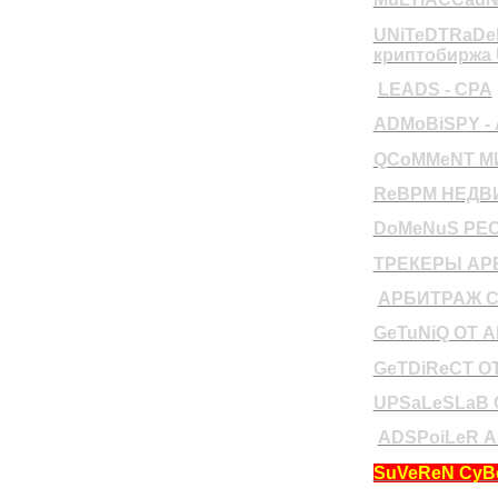
UNiTeDTRaDeR
криптобиржа 
LEADS - CPA
ADMoBiSPY -
QCoMMeNT М
ReBPM НЕДВ
DoMeNuS РЕ
ТРЕКЕРЫ АР
АРБИТРАЖ 
GeTuNiQ ОТ 
GeTDiReCT О
UPSaLeSLaB 
ADSPoiLeR 
SuVeReN СуВ