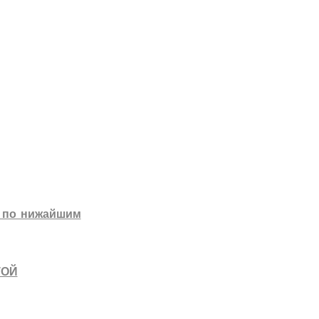
г
по нижайшим
ТОЙ