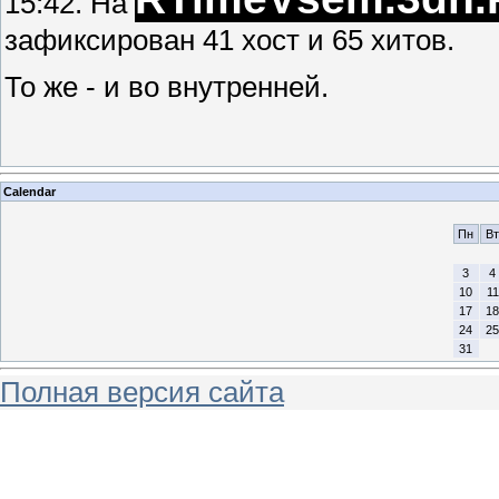
15:42. На
зафиксирован 41 хост и 65 хитов.
То же - и во внутренней.
Calendar
Пн
Вт
3
4
10
11
17
18
24
25
31
Полная версия сайта