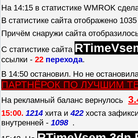
На 14:15 в статистике WMROK сделан
В статистике сайта отображено 1035
Причём снаружи сайта отобразилос
RTimeVse
С статистике сайта
ссылки -
22
перехода
.
В 14:50 остановил. Но не остановил
ПАРТНЁРОК ПО ЛУЧШИМ Т
3.
На рекламный баланс вернулось
15:00.
1214
хита и
422
хоста зафикси
внутренней -
1098
.
RTimeVsem.3dn.