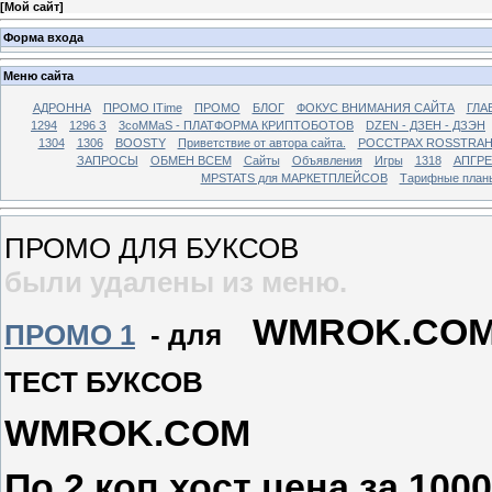
[
Мой сайт
]
Форма входа
Меню сайта
АДРОННА
ПРОМО ITime
ПРОМО
БЛОГ
ФОКУС ВНИМАНИЯ САЙТА
ГЛА
1294
1296 З
3coMMaS - ПЛАТФОРМА КРИПТОБОТОВ
DZEN - ДЗЕН - ДЗЭН
1304
1306
BOOSTY
Приветствие от автора сайта.
РОССТРАХ ROSSTRA
ЗАПРОСЫ
ОБМЕН ВСЕМ
Сайты
Объявления
Игры
1318
АПГР
MPSTATS для МАРКЕТПЛЕЙСОВ
Тарифные план
ПРОМО ДЛЯ Б
были удалены из меню.
WMROK.CO
ПРОМО 1
- для
ТЕСТ БУКСОВ
WMROK.COM
По 2 коп хост цена за 1000 