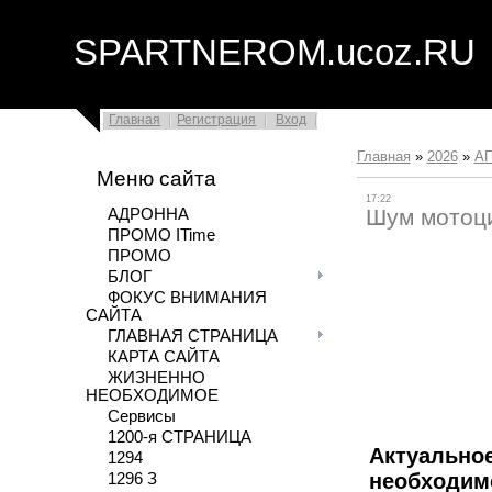
SPARTNEROM.ucoz.RU
Главная
Регистрация
Вход
Главная
»
2026
»
А
Меню сайта
17:22
Шум мотоци
АДРОННА
ПРОМО ITime
ПРОМО
БЛОГ
ФОКУС ВНИМАНИЯ
САЙТА
ГЛАВНАЯ СТРАНИЦА
КАРТА САЙТА
пора 
ЖИЗНЕННО
НЕОБХОДИМОЕ
Сервисы
1200-я СТРАНИЦА
Актуальн
1294
необходим
1296 З