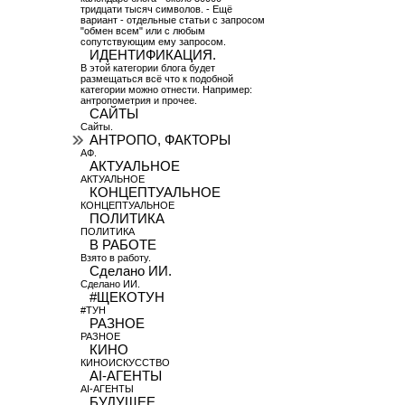
тридцати тысяч символов. - Ещё
вариант - отдельные статьи с запросом
"обмен всем" или с любым
сопутствующим ему запросом.
ИДЕНТИФИКАЦИЯ.
В этой категории блога будет
размещаться всё что к подобной
категории можно отнести. Например:
антропометрия и прочее.
САЙТЫ
Сайты.
АНТРОПО, ФАКТОРЫ
АФ.
АКТУАЛЬНОЕ
АКТУАЛЬНОЕ
КОНЦЕПТУАЛЬНОЕ
КОНЦЕПТУАЛЬНОЕ
ПОЛИТИКА
ПОЛИТИКА
В РАБОТЕ
Взято в работу.
Сделано ИИ.
Сделано ИИ.
#ЩЕКОТУН
#ТУН
РАЗНОЕ
РАЗНОЕ
КИНО
КИНОИСКУССТВО
AI-АГЕНТЫ
AI-АГЕНТЫ
БУДУЩЕЕ