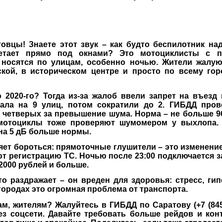
товцы! Знаете этот звук – как будто беспилотник на
етает прямо под окнами? Это мотоциклисты с 
носятся по улицам, особенно ночью. Жители жалую
кой, в историческом центре и просто по всему гор
 2020-го? Тогда из-за жалоб ввели запрет на въезд
чала на 9 улиц, потом сократили до 2. ГИБДД пров
четверых за превышение шума. Норма – не больше 9
 мотоциклы тоже проверяют шумомером у выхлопа.
 на 5 дБ больше нормы.
яет бороться: прямоточные глушители – это изменение
ют регистрацию ТС. Ночью после 23:00 подключается з
2000 рублей и больше.
о раздражает – он вреден для здоровья: стресс, гип
городах это огромная проблема от транспорта.
м, жителям? Жалуйтесь в ГИБДД по Саратову (+7 (8452
з соцсети. Давайте требовать больше рейдов и кон