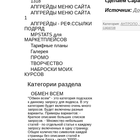
сделаем Сарат
1318
АПГРЕЙДЫ МЕНЮ САЙТА
Источник:
До
АПГРЕЙДЫ МЕНЮ САЙТА
1
АПГРЕЙДЫ - РЕФ.ССЫЛКИ
Категория
:
АНТРОПО,
саратов
ПОДРЯД
MPSTATS для
МАРКЕТПЛЕЙСОВ
Тарифные планы
Галерея
ПРОМО
ТВОРЧЕСТВО
НАБРОСКИ МОИХ
КУРСОВ
Категории раздела
ОБМЕН ВСЕМ
"Обмен всем" - это категория подсказок
к данному запросу для яндекса. В эту
категорию будет включено очень много
запросов. Будет включены разные
варианты. Примеры вариантов: -
Краткое описание больших списков
запросов. - Множество небольших
статей - по отдельной статье к каждому
запросу включенных в одну страницу.
Общее количество символов каждой
страницы без описания статей в
календаре блога - около 30000 -