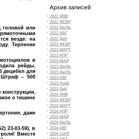
Архив записей
2022 ЯНВ
2022 ФЕВР
2022 ИюЛЬ
д головой или
2022 АВГ
прямоточными
2022 ДеК
тся везде: на
2023 ФЕВР
оду. Терпение
2023 МАРТ
2023 АПР
 мотоциклов в
2023 МАЙ
одила рейды,
2023 ИюНЬ
6 децибел для
2023 ИюЛЬ
 Штраф – 500
2023 АВГ
2023 НояБ
2023 ДеК
 конструкции,
2024 ЯНВ
акон о тишине
2024 ФЕВР
2024 МАРТ
2024 АПР
ертония, даже
2024 МАЙ
2024 ИюЛЬ
) 23-03-59), в
2024 АВГ
троля! Вместе
2024 СеНТ