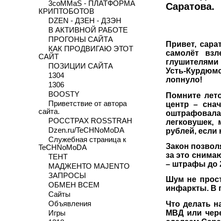
3coMMaS - ПЛАТФОРМА
Саратова.
КРИПТОБОТОВ
DZEN - ДЗЕН - ДЗЭН
В АКТИВНОЙ РАБОТЕ
ПРОГОНЫ САЙТА
Привет, сара
КАК ПРОДВИГАЮ ЭТОТ
самолёт взл
САЙТ
глушителями 
ПОЗИЦИИ САЙТА
Усть-Курдюмс
1304
лопнуло!
1306
BOOSTY
Помните лето
Приветствие от автора
центр – сна
сайта.
оштрафовала 
РОССТРАХ ROSSTRAH
легковушек,
Dzen.ru/TeCHNoMoDA
рублей, если
Служебная страница к
Закон позвол
TeCHNoMoDA
за это снима
ТЕНТ
– штрафы до 
МАДЖЕНТО MAJENTO
ЗАПРОСЫ
Шум не прост
ОБМЕН ВСЕМ
инфаркты. В 
Сайты
Что делать на
Объявления
МВД или чере
Игры