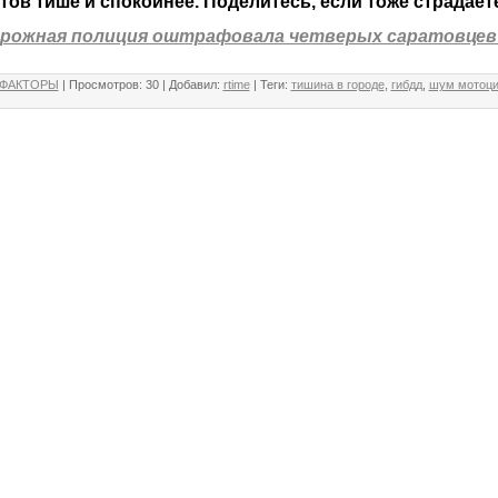
ов тише и спокойнее. Поделитесь, если тоже страдает
рожная полиция оштрафовала четверых саратовцев п
 ФАКТОРЫ
|
Просмотров
:
30
|
Добавил
:
rtime
|
Теги
:
тишина в городе
,
гибдд
,
шум мотоци