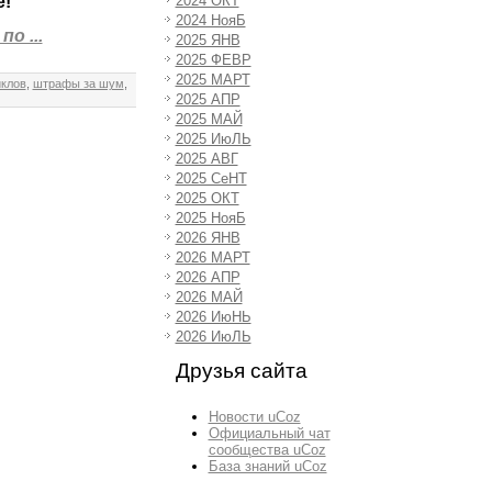
е!
2024 ОКТ
2024 НояБ
о ...
2025 ЯНВ
2025 ФЕВР
2025 МАРТ
клов
,
штрафы за шум
,
2025 АПР
2025 МАЙ
2025 ИюЛЬ
2025 АВГ
2025 СеНТ
2025 ОКТ
2025 НояБ
2026 ЯНВ
2026 МАРТ
2026 АПР
2026 МАЙ
2026 ИюНЬ
2026 ИюЛЬ
Друзья сайта
Новости uCoz
Официальный чат
сообщества uCoz
База знаний uCoz