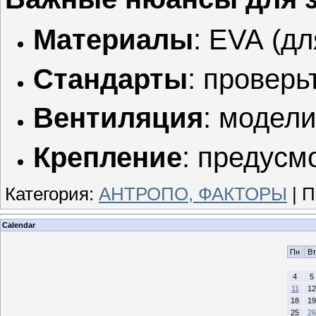
Материалы
: EVA (д
Стандарты
: проверь
Вентиляция
: модел
Крепление
: предусм
Категория
:
АНТРОПО, ФАКТОРЫ
|
П
Calendar
Пн
Вт
4
5
11
12
18
19
25
26