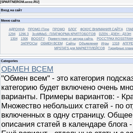
[
SPARTNEROM.ucoz.RU
]
Вход на сайт
Меню сайта
АДРОННА
ПРОМО ITime
ПРОМО
БЛОГ
ФОКУС ВНИМАНИЯ САЙТА
ГЛА
1294
1296 З
3coMMaS - ПЛАТФОРМА КРИПТОБОТОВ
DZEN - ДЗЕН - ДЗЭН
1304
1306
BOOSTY
Приветствие от автора сайта.
РОССТРАХ ROSSTRA
ЗАПРОСЫ
ОБМЕН ВСЕМ
Сайты
Объявления
Игры
1318
АПГР
MPSTATS для МАРКЕТПЛЕЙСОВ
Тарифные план
Categories
ОБМЕН ВСЕМ
"Обмен всем" - это категория подска
категорию будет включено очень мно
варианты. Примеры вариантов: - Кра
Множество небольших статей - по от
включенных в одну страницу. Общее
описания статей в календаре блога -