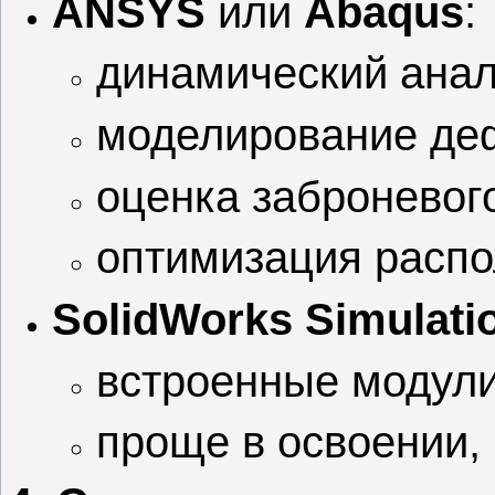
ANSYS
или
Abaqus
:
динамический анали
моделирование де
оценка заброневого
оптимизация распо
SolidWorks Simulatio
встроенные модули
проще в освоении,