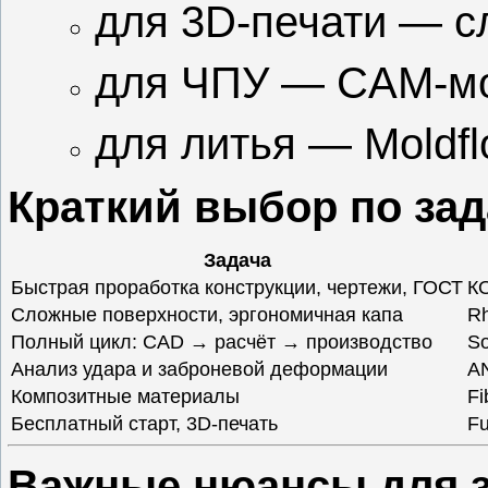
для 3D‑печати — сл
для ЧПУ — CAM‑мо
для литья — Moldf
Краткий выбор по за
Задача
Быстрая проработка конструкции, чертежи, ГОСТ
К
Сложные поверхности, эргономичная капа
Rh
Полный цикл: CAD → расчёт → производство
So
Анализ удара и заброневой деформации
A
Композитные материалы
Fi
Бесплатный старт, 3D‑печать
Fu
Важные нюансы для 