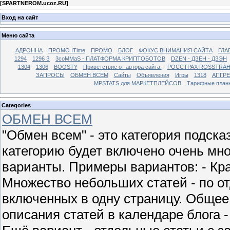
[
SPARTNEROM.ucoz.RU
]
Вход на сайт
Меню сайта
АДРОННА
ПРОМО ITime
ПРОМО
БЛОГ
ФОКУС ВНИМАНИЯ САЙТА
ГЛА
1294
1296 З
3coMMaS - ПЛАТФОРМА КРИПТОБОТОВ
DZEN - ДЗЕН - ДЗЭН
1304
1306
BOOSTY
Приветствие от автора сайта.
РОССТРАХ ROSSTRA
ЗАПРОСЫ
ОБМЕН ВСЕМ
Сайты
Объявления
Игры
1318
АПГР
MPSTATS для МАРКЕТПЛЕЙСОВ
Тарифные план
Categories
ОБМЕН ВСЕМ
"Обмен всем" - это категория подска
категорию будет включено очень мно
варианты. Примеры вариантов: - Кра
Множество небольших статей - по от
включенных в одну страницу. Общее
описания статей в календаре блога -