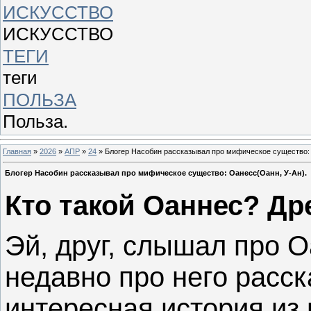
ИСКУССТВО
ИСКУССТВО
ТЕГИ
теги
ПОЛЬЗА
Польза.
Главная
»
2026
»
АПР
»
24
» Блогер Насобин рассказывал про мифическое существо: 
Блогер Насобин рассказывал про мифическое существо: Оанесс(Оанн, У‑Ан).
Кто такой Оаннес? Др
Эй, друг, слышал про 
недавно про него расск
интересная история из