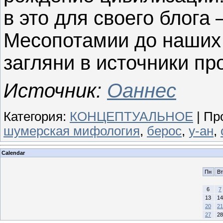
в это для своего блога
Месопотамии до наших 
загляни в источники пр
Источник:
Оаннес
Категория
:
КОНЦЕПТУАЛЬНОЕ
|
Пр
шумерская мифология
,
берос
,
у-ан
,
Calendar
Пн
Вт
6
7
13
14
20
21
27
28